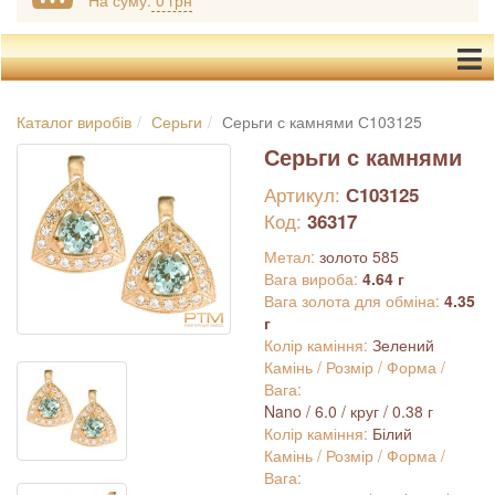
На суму:
0 грн
Каталог виробів
Серьги
Серьги с камнями С103125
Серьги с камнями
Артикул:
С103125
Код:
36317
Метал:
золото 585
Вага вироба:
4.64 г
Вага золота для обміна:
4.35
г
Колір каміння:
Зелений
Камінь / Розмір / Форма /
Вага:
Nano / 6.0 / круг / 0.38 г
Колір каміння:
Білий
Камінь / Розмір / Форма /
Вага: