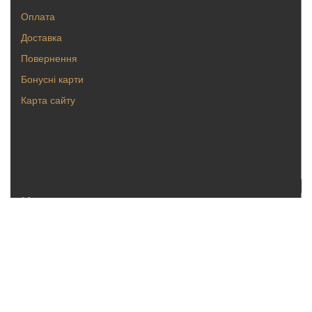
Оплата
Доставка
Повернення
Бонусні карти
Карта сайту
Каталог
Кольца
Серьги
Кулоны, булавки
Крестики, ладанки
Браслеты