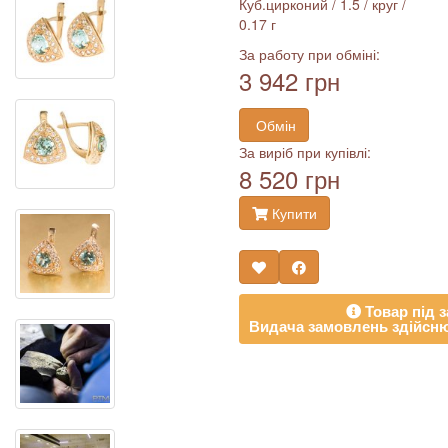
Куб.цирконий / 1.5 / круг /
0.17 г
За работу при обміні:
3 942 грн
Обмін
За виріб при купівлі:
8 520 грн
Купити
Товар під з
Видача замовлень здійсню