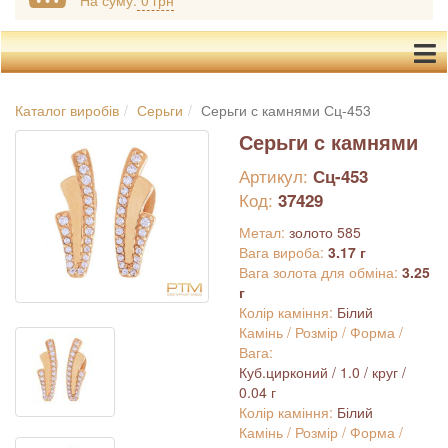
На суму:
0 грн
Каталог виробів
Серьги
Серьги с камнями Сц-453
Серьги с камнями
Артикул:
Сц-453
Код:
37429
Метал:
золото 585
Вага вироба:
3.17 г
Вага золота для обміна:
3.25
г
Колір каміння:
Білий
Камінь / Розмір / Форма /
Вага:
Куб.цирконий / 1.0 / круг /
0.04 г
Колір каміння:
Білий
Камінь / Розмір / Форма /