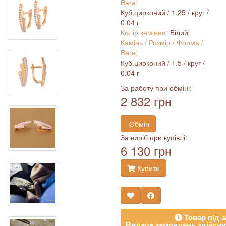
Вага:
Куб.цирконий / 1.25 / круг /
0.04 г
Колір каміння:
Білий
Камінь / Розмір / Форма /
Вага:
Куб.цирконий / 1.5 / круг /
0.04 г
За работу при обміні:
2 832 грн
Обмін
За виріб при купівлі:
6 130 грн
Купити
Товар під з
Видача замовлень здійсню