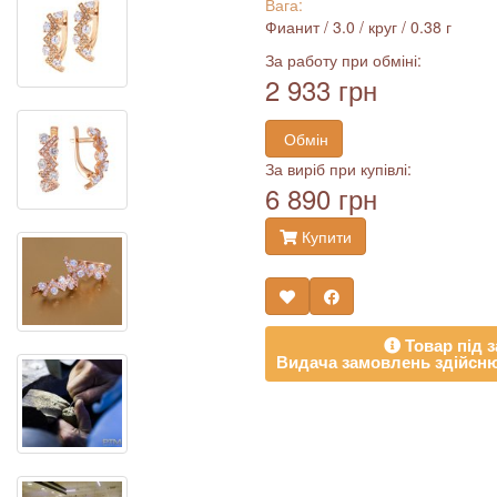
Вага:
Фианит / 3.0 / круг / 0.38 г
За работу при обміні:
2 933 грн
Обмін
За виріб при купівлі:
6 890 грн
Купити
Товар під з
Видача замовлень здійсню