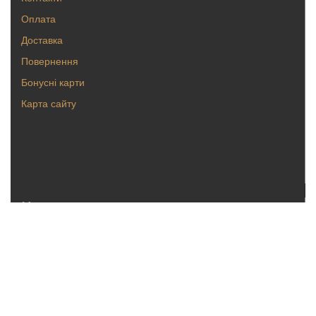
Оплата
Доставка
Повернення
Бонусні карти
Карта сайту
Каталог
Кольца
Серьги
Кулоны, булавки
Крестики, ладанки
Браслеты