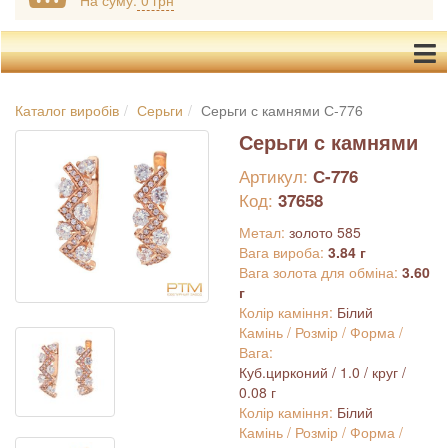
На суму:
0 грн
Каталог виробів
Серьги
Серьги с камнями С-776
Серьги с камнями
Артикул:
С-776
Код:
37658
Метал:
золото 585
Вага вироба:
3.84 г
Вага золота для обміна:
3.60
г
Колір каміння:
Білий
Камінь / Розмір / Форма /
Вага:
Куб.цирконий / 1.0 / круг /
0.08 г
Колір каміння:
Білий
Камінь / Розмір / Форма /