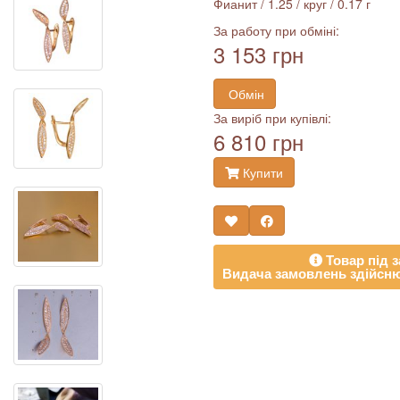
Фианит / 1.25 / круг / 0.17 г
За работу при обміні:
3 153 грн
Обмін
За виріб при купівлі:
6 810 грн
Купити
Товар під з
Видача замовлень здійсню