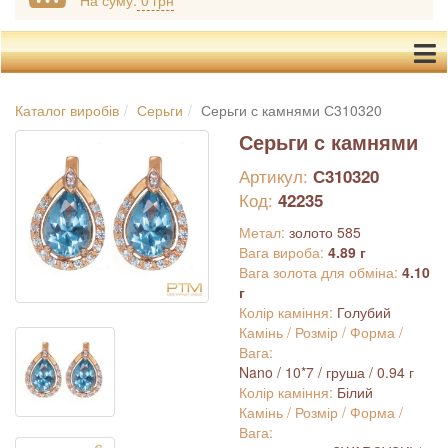
На суму:
0 грн
Каталог виробів
Серьги
Серьги с камнями С310320
Серьги с камнями
Артикул:
С310320
Код:
42235
Метал:
золото 585
Вага вироба:
4.89 г
Вага золота для обміна:
4.10
г
Колір каміння:
Голубий
Камінь / Розмір / Форма /
Вага:
Nano / 10*7 / груша / 0.94 г
Колір каміння:
Білий
Камінь / Розмір / Форма /
Вага: