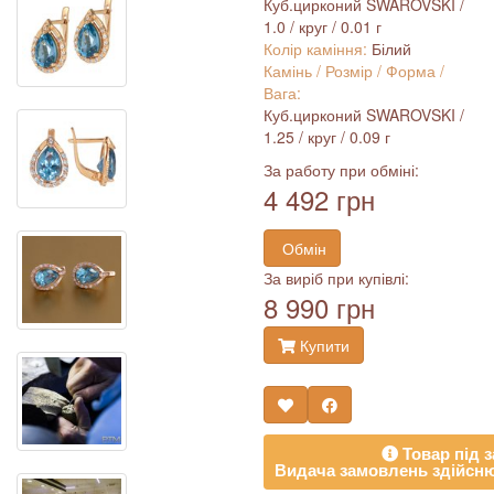
Куб.цирконий SWAROVSKI /
1.0 / круг / 0.01 г
Колір каміння:
Білий
Камінь / Розмір / Форма /
Вага:
Куб.цирконий SWAROVSKI /
1.25 / круг / 0.09 г
За работу при обміні:
4 492 грн
Обмін
За виріб при купівлі:
8 990 грн
Купити
Товар під з
Видача замовлень здійсню