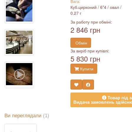
Вага:
Куб.цирконий / 6*4 / овал /
0.27 г
За работу при обміні:
2 846 грн
Обмін
За виріб при купівлі:
5 830 грн
Купити
Товар під з
Видача замовлень здійсню
Ви переглядали
(1)