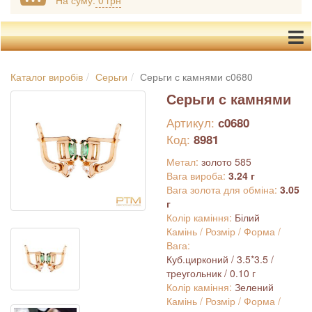
На суму:
0 грн
Каталог виробів
Серьги
Серьги с камнями с0680
Серьги с камнями
Артикул:
с0680
Код:
8981
Метал:
золото 585
Вага вироба:
3.24 г
Вага золота для обміна:
3.05
г
Колір каміння:
Білий
Камінь / Розмір / Форма /
Вага:
Куб.цирконий / 3.5*3.5 /
треугольник / 0.10 г
Колір каміння:
Зелений
Камінь / Розмір / Форма /