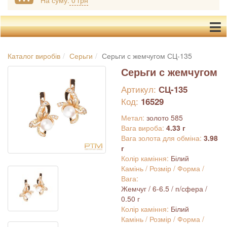
На суму:
0 грн
Каталог виробів
Серьги
Серьги с жемчугом СЦ-135
Серьги с жемчугом
Артикул:
СЦ-135
Код:
16529
Метал:
золото 585
Вага вироба:
4.33 г
Вага золота для обміна:
3.98
г
Колір каміння:
Білий
Камінь / Розмір / Форма /
Вага:
Жемчуг / 6-6.5 / п/сфера /
0.50 г
Колір каміння:
Білий
Камінь / Розмір / Форма /