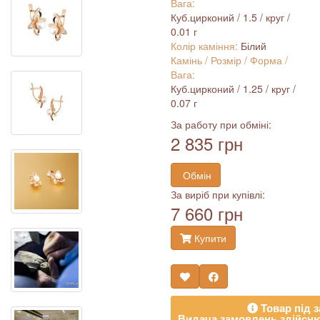
Вага:
Куб.цирконий / 1.5 / круг /
0.01 г
Колір каміння:
Білий
Камінь / Розмір / Форма /
Вага:
Куб.цирконий / 1.25 / круг /
0.07 г
За работу при обміні:
2 835 грн
Обмін
За виріб при купівлі:
7 660 грн
Купити
Товар під з
Видача замовлень здійсню