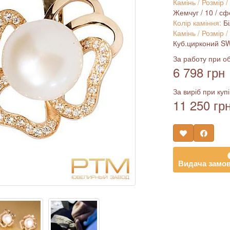
Камінь / Розмір /
Жемчуг / 10 / сфе
Колір каміння:
Б
Камінь / Розмір /
Куб.цирконий SWA
За работу при об
6 798 грн
За виріб при купі
11 250 гр
Видача замов