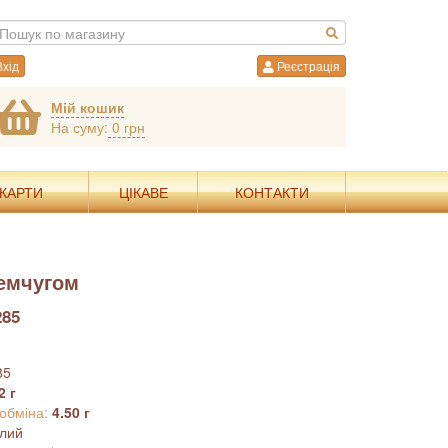
хід
Реєстрація
Мій кошик
На суму:
0 грн
 КАРТИ
ЦІКАВЕ
КОНТАКТИ
жемчугом
285
85
2 г
 обміна:
4.50 г
ілий