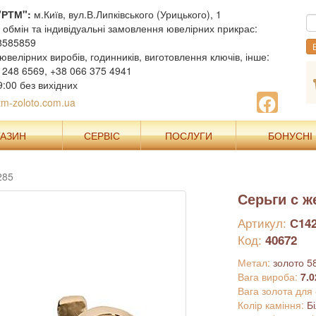
"РТМ":
м.Київ, вул.В.Липківського (Урицького), 1
, обмін та індивідуальні замовлення ювелірних прикрас:
8585859
В
ювелірних виробів, годинників, виготовлення ключів, інше:
 248 6569, +38 066 375 4941
9:00 без вихідних
m-zoloto.com.ua
ГАЗИН
СЕРВІС
ПОСЛУГИ
БОНУСНІ
285
Серьги с 
Артикул:
С14
Код:
40672
Метал:
золото 5
Вага вироба:
7.0
Вага золота для
Колір каміння:
Б