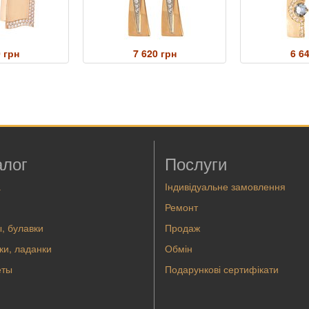
 грн
7 620 грн
6 6
алог
Послуги
а
Індивідуальне замовлення
Ремонт
, булавки
Продаж
ки, ладанки
Обмін
еты
Подарункові сертифікати