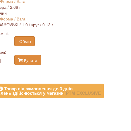
 Форма / Вага:
ра / 2.66 г
ілий
 Форма / Вага:
ROVSKI / 1.0 / круг / 0.13 г
міні:
Обмін
влі:
н
Купити
Товар під замовлення до 3 днів
лень здійснюється у магазині
PTM EXCLUSIVE