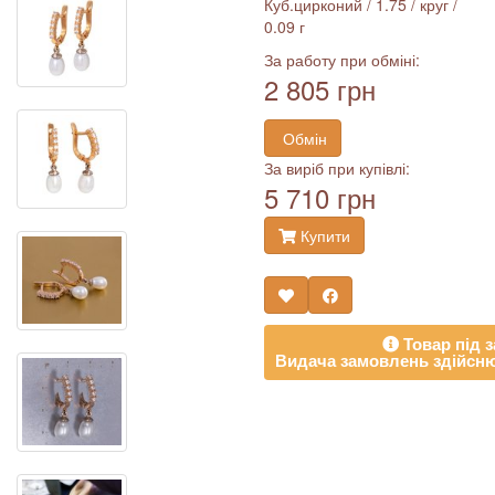
Куб.цирконий / 1.75 / круг /
0.09 г
За работу при обміні:
2 805 грн
Обмін
За виріб при купівлі:
5 710 грн
Купити
Товар під з
Видача замовлень здійсню