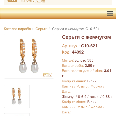
На суму:
0 грн
Каталог виробів
Серьги
Серьги с жемчугом С10-621
Серьги с жемчугом
Артикул:
С10-621
Код:
44892
Метал:
золото 585
Вага вироба:
3.80 г
Вага золота для обміна:
3.01
г
Колір каміння:
Білий
Камінь / Розмір / Форма /
Вага:
Жемчуг / 6-6.5 / капля / 0.88 г
Колір каміння:
Білий
Камінь / Розмір / Форма /
Вага: