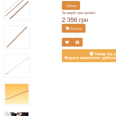
Обмін
За виріб при купівлі:
2 356 грн
Купити
Товар під з
Видача замовлень здійсню