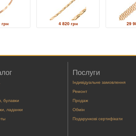
 грн
4 820 грн
29 9
алог
Послуги
а
Індивідуальне замовлення
Ремонт
, булавки
Продаж
ки, ладанки
Обмін
еты
Подарункові сертифікати