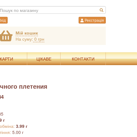
хід
Реєстрація
Мій кошик
На суму:
0 грн
 КАРТИ
ЦІКАВЕ
КОНТАКТИ
чного плетения
84
85
9 г
 обміна:
3.99 г
тіння:
5.00 г