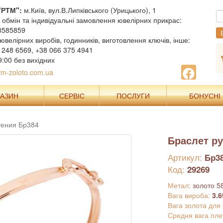
"РТМ":
м.Київ, вул.В.Липківського (Урицького), 1
, обмін та індивідуальні замовлення ювелірних прикрас:
8585859
В
ювелірних виробів, годинників, виготовлення ключів, інше:
 248 6569, +38 066 375 4941
9:00 без вихідних
m-zoloto.com.ua
ГАЗИН
СЕРВІС
ПОСЛУГИ
БОНУСНІ
тения Бр384
Браслет ру
Артикул:
Бр3
Код:
29269
Метал:
золото 5
Вага вироба:
3.6
Вага золота для
Средня вага пле