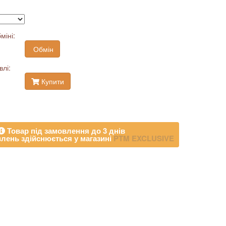
міні:
Обмін
влі:
Купити
Товар під замовлення до 3 днів
лень здійснюється у магазині
PTM EXCLUSIVE