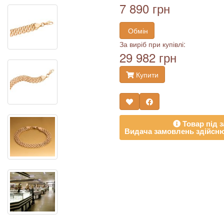
7 890 грн
Обмін
За виріб при купівлі:
29 982 грн
Купити
Товар під з
Видача замовлень здійсню