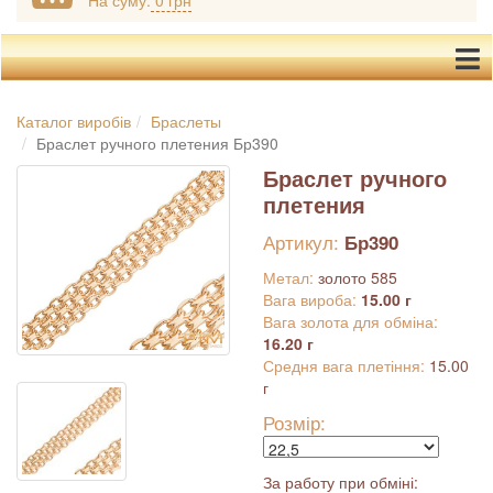
На суму:
0 грн
Каталог виробів
Браслеты
Браслет ручного плетения Бр390
Браслет ручного
плетения
Артикул:
Бр390
Метал:
золото 585
Вага вироба:
15.00 г
Вага золота для обміна:
16.20 г
Средня вага плетіння:
15.00
г
Розмір:
За работу при обміні: