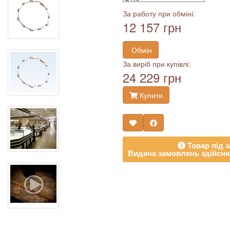
За работу при обміні:
12 157 грн
Обмін
За виріб при купівлі:
24 229 грн
Купити
Товар під з
Видача замовлень здійсню