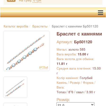
На суму:
0 грн
Каталог виробів
Браслеты
Браслет с камнями Бр501120
Браслет с камнями
Артикул:
Бр501120
Метал:
золото 585
Вага вироба:
15.00 г
Вага золота для обміна:
11.81 г
Средня вага плетіння:
15.00
г
Колір каміння:
Голубий
Камінь / Розмір / Форма /
Вага:
Топаз / 8*6 / овал / 3.90 г
Розмір: