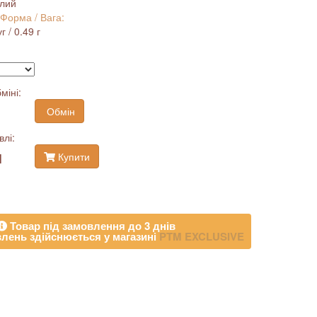
ілий
 Форма / Вага:
г / 0.49 г
міні:
Обмін
влі:
н
Купити
Товар під замовлення до 3 днів
лень здійснюється у магазині
PTM EXCLUSIVE