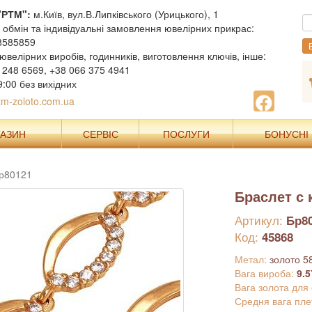
"РТМ":
м.Київ, вул.В.Липківського (Урицького), 1
, обмін та індивідуальні замовлення ювелірних прикрас:
8585859
В
ювелірних виробів, годинників, виготовлення ключів, інше:
 248 6569, +38 066 375 4941
9:00 без вихідних
m-zoloto.com.ua
ГАЗИН
СЕРВІС
ПОСЛУГИ
БОНУСНІ
Бр80121
Браслет с
Артикул:
Бр8
Код:
45868
Метал:
золото 5
Вага вироба:
9.5
Вага золота для
Средня вага пле