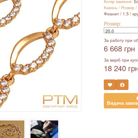
Колір каміння:
Б
Камінь / Розмір /
Фианит / 1.5 / кру
Розмір:
За работу при об
6 668 грн
За виріб при купі
18 240 гр
Видача замов