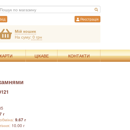
хід
Реєстрація
Мій кошик
На суму:
0 грн
 КАРТИ
ЦІКАВЕ
КОНТАКТИ
 камнями
0121
85
7 г
 обміна:
9.67 г
тіння:
10.00 г