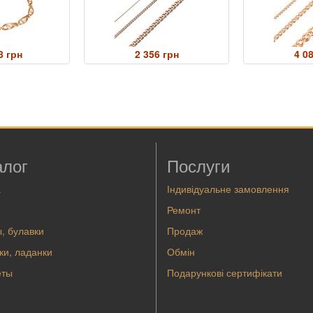
8 грн
2 356 грн
4 0
алог
Послуги
а
Індивідуальне замовлення
Ремонт
, булавки
Продаж
ки, ладанки
Обмін
еты
Подарункові сертифікати