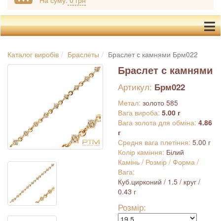
На суму:
0 грн
Каталог виробів
Браслеты
Браслет с камнями Брм022
Браслет с камнями
Артикул:
Брм022
Метал:
золото 585
Вага вироба:
5.00 г
Вага золота для обміна:
4.86
г
Средня вага плетіння:
5.00 г
Колір каміння:
Білий
Камінь / Розмір / Форма /
Вага:
Куб.цирконий / 1.5 / круг /
0.43 г
Розмір: