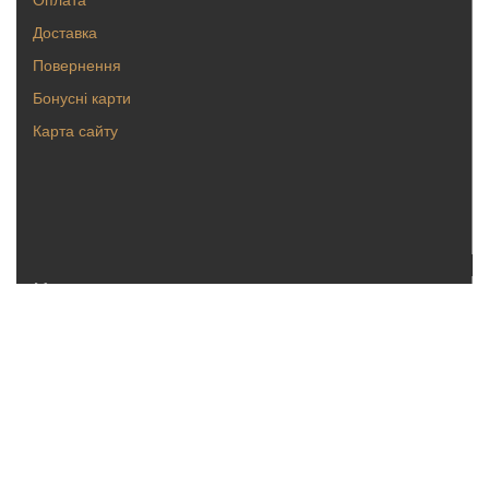
Доставка
Повернення
Бонусні карти
Карта сайту
Каталог
Кольца
Серьги
Кулоны, булавки
Крестики, ладанки
Браслеты