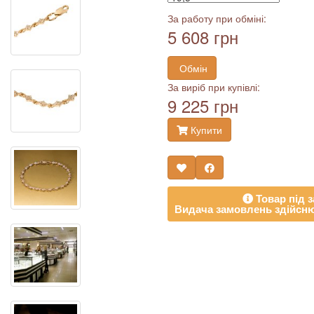
За работу при обміні:
5 608 грн
Обмін
За виріб при купівлі:
9 225 грн
Купити
Товар під з
Видача замовлень здійсню