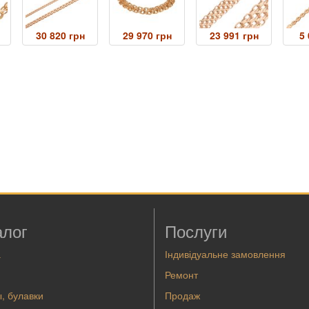
30 820 грн
29 970 грн
23 991 грн
5 
алог
Послуги
а
Індивідуальне замовлення
Ремонт
, булавки
Продаж