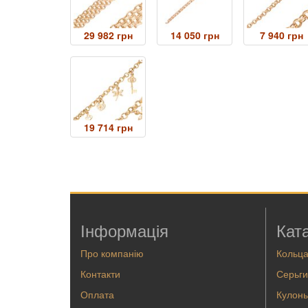
29 982 грн
14 050 грн
7 940 грн
19 714 грн
Інформація
Кат
Про компанію
Кольц
Контакти
Серьги
Оплата
Кулоны