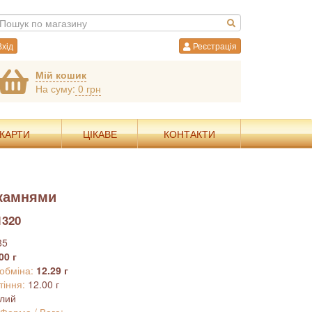
хід
Реєстрація
Мій кошик
На суму:
0 грн
 КАРТИ
ЦІКАВЕ
КОНТАКТИ
 камнями
1320
85
00 г
 обміна:
12.29 г
тіння:
12.00 г
ілий