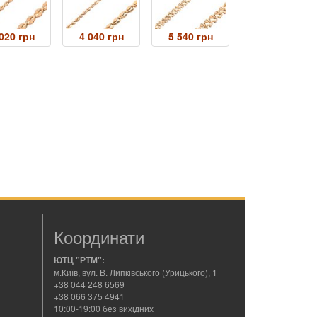
020 грн
4 040 грн
5 540 грн
Координати
ЮТЦ "РТМ":
м.Київ, вул. В. Липківського (Урицького), 1
+38 044 248 6569
+38 066 375 4941
10:00-19:00 без вихідних