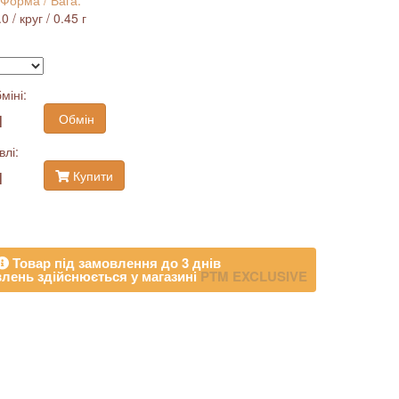
 Форма / Вага:
 / круг / 0.45 г
міні:
н
Обмін
влі:
н
Купити
Товар під замовлення до 3 днів
лень здійснюється у магазині
PTM EXCLUSIVE