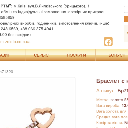
"РТМ":
м.Київ, вул.В.Липківського (Урицького), 1
, обмін та індивідуальні замовлення ювелірних прикрас:
8585859
В
ювелірних виробів, годинників, виготовлення ключів, інше:
 248 6569, +38 066 375 4941
9:00 без вихідних
m-zoloto.com.ua
ГАЗИН
СЕРВІС
ПОСЛУГИ
БОНУСНІ
Бр71320
Браслет с
Артикул:
Бр7
Метал:
золото 5
Вага вироба:
12.
Вага золота для
Средня вага пле
Колір каміння:
Б