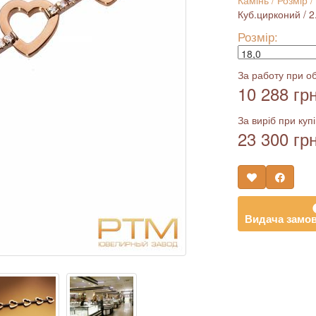
Камінь / Розмір /
Куб.цирконий / 2.0
Розмір:
За работу при об
10 288 гр
За виріб при купі
23 300 гр
Видача замов