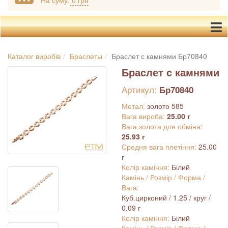
На суму:
0 грн
Каталог виробів
Браслеты
Браслет с камнями Бр70840
Браслет с камнями
Артикул:
Бр70840
Метал:
золото 585
Вага вироба:
25.00 г
Вага золота для обміна:
25.93 г
Средня вага плетіння:
25.00
г
Колір каміння:
Білий
Камінь / Розмір / Форма /
Вага:
Куб.цирконий / 1.25 / круг /
0.09 г
Колір каміння:
Білий