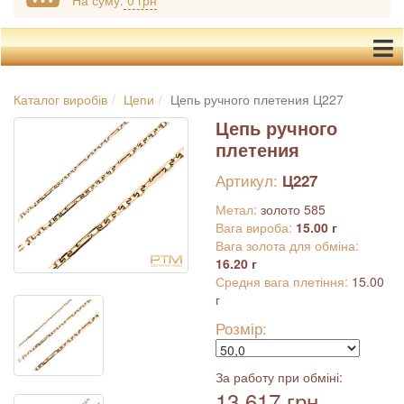
На суму:
0 грн
Каталог виробів
Цепи
Цепь ручного плетения Ц227
Цепь ручного
плетения
Артикул:
Ц227
Метал:
золото 585
Вага вироба:
15.00 г
Вага золота для обміна:
16.20 г
Средня вага плетіння:
15.00
г
Розмір:
За работу при обміні:
13 617 грн