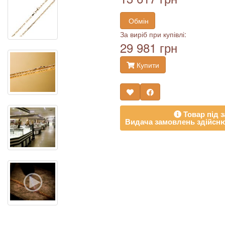
Обмін
За виріб при купівлі:
29 981 грн
Купити
Товар під з
Видача замовлень здійсню