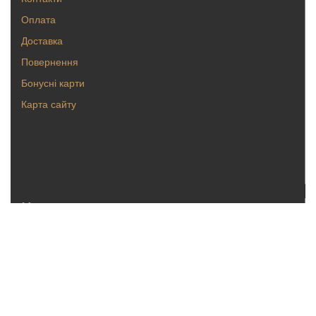
Оплата
Доставка
Повернення
Бонусні карти
Карта сайту
Каталог
Кольца
Серьги
Кулоны, булавки
Крестики, ладанки
Браслеты