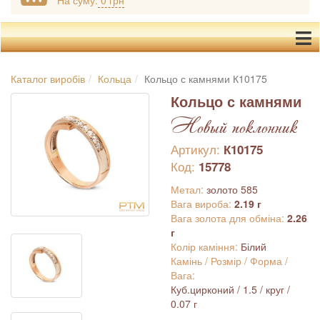
На суму:
0 грн
Каталог виробів
Кольца
Кольцо с камнями К10175
Кольцо с камнями
Новый поклонник
Артикул:
К10175
Код:
15778
Метал:
золото 585
Вага вироба:
2.19 г
Вага золота для обміна:
2.26
г
Колір каміння:
Білий
Камінь / Розмір / Форма /
Вага:
Куб.цирконий / 1.5 / круг /
0.07 г