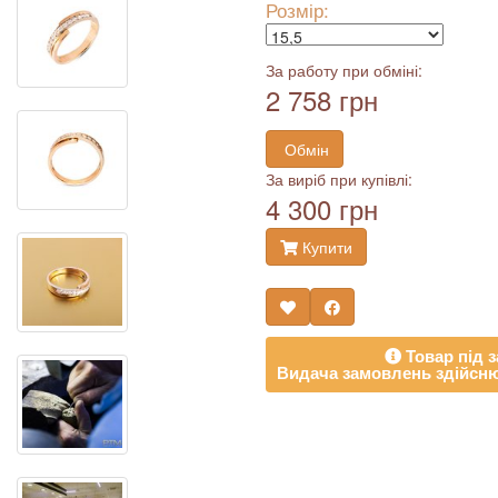
Розмір:
За работу при обміні:
2 758 грн
Обмін
За виріб при купівлі:
4 300 грн
Купити
Товар під з
Видача замовлень здійсню