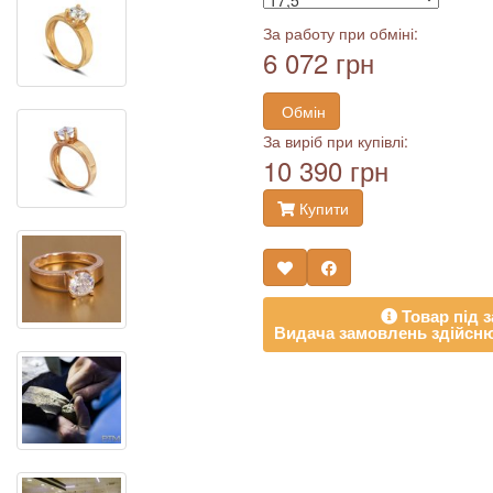
За работу при обміні:
6 072 грн
Обмін
За виріб при купівлі:
10 390 грн
Купити
Товар під з
Видача замовлень здійсню