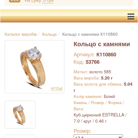
На суму:
0 грн
Каталог виробів
Кольца
Кольцо с камнями К110860
Кольцо с камнями
Артикул:
К110860
Код:
53766
Метал:
золото 585
Вага вироба:
5.20 г
Вага золота для обміна:
5.04
г
Колір каміння:
Білий
Камінь / Розмір / Форма /
Вага:
Куб.цирконий ESTRELLA /
7.0 / круг / 0.46 г
Розмір: