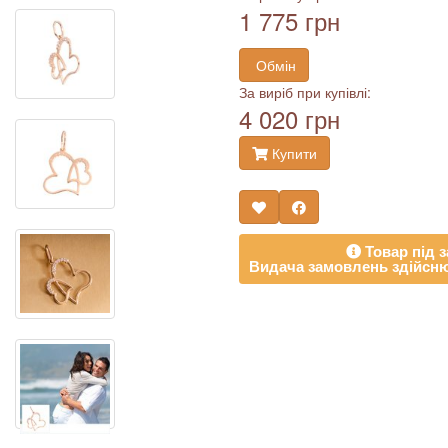
1 775 грн
Обмін
За виріб при купівлі:
4 020 грн
Купити
Товар під з
Видача замовлень здійсню