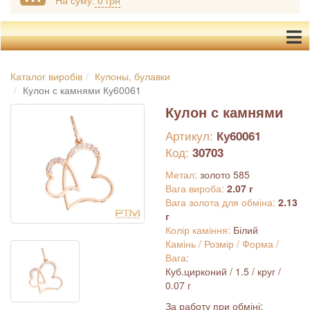
На суму:
0 грн
Каталог виробів
Кулоны, булавки
Кулон с камнями Ку60061
Кулон с камнями
Артикул:
Ку60061
Код:
30703
Метал:
золото 585
Вага вироба:
2.07 г
Вага золота для обміна:
2.13
г
Колір каміння:
Білий
Камінь / Розмір / Форма /
Вага:
Куб.цирконий / 1.5 / круг /
0.07 г
За работу при обміні: