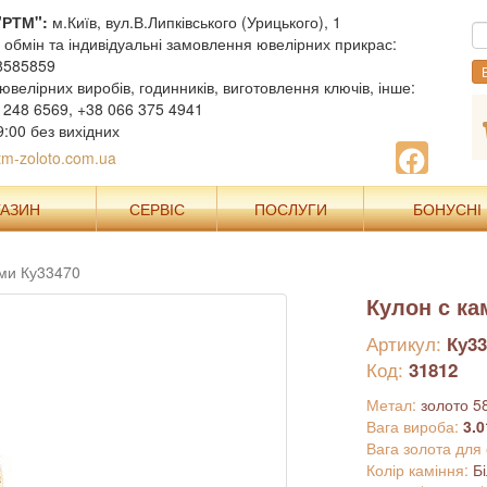
"РТМ":
м.Київ, вул.В.Липківського (Урицького), 1
, обмін та індивідуальні замовлення ювелірних прикрас:
8585859
В
ювелірних виробів, годинників, виготовлення ключів, інше:
 248 6569, +38 066 375 4941
9:00 без вихідних
m-zoloto.com.ua
ГАЗИН
СЕРВІС
ПОСЛУГИ
БОНУСНІ
ми Ку33470
Кулон с к
Артикул:
Ку33
Код:
31812
Метал:
золото 5
Вага вироба:
3.0
Вага золота для
Колір каміння:
Б