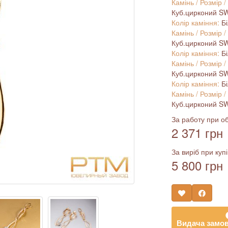
Камінь / Розмір /
Куб.цирконий SWA
Колір каміння:
Б
Камінь / Розмір /
Куб.цирконий SWA
Колір каміння:
Б
Камінь / Розмір /
Куб.цирконий SWA
Колір каміння:
Б
Камінь / Розмір /
Куб.цирконий SWA
За работу при об
2 371 грн
За виріб при купі
5 800 грн
Видача замов