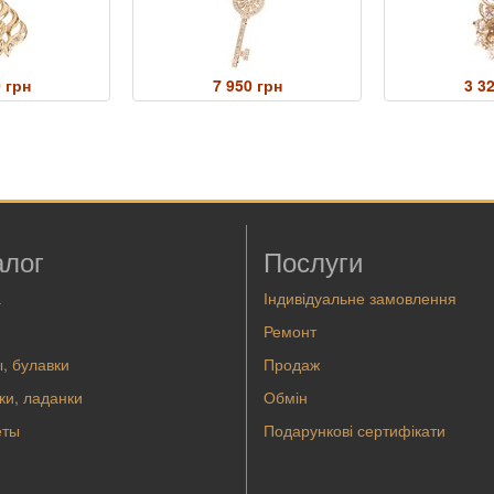
 грн
7 950 грн
3 3
алог
Послуги
а
Індивідуальне замовлення
Ремонт
, булавки
Продаж
ки, ладанки
Обмін
еты
Подарункові сертифікати