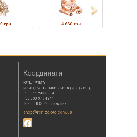
Next
20 грн
4 660 грн
1 
Координати
ЮТЦ "РТМ":
м.Київ, вул. В. Липківського (Урицького), 1
+38 044 248 6569
+38 066 375 4941
10:00-19:00 без вихідних
shop@rtm-zoloto.com.ua