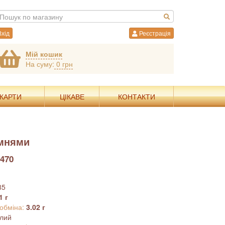
хід
Реєстрація
Мій кошик
На суму:
0 грн
 КАРТИ
ЦІКАВЕ
КОНТАКТИ
амнями
470
85
1 г
 обміна:
3.02 г
ілий