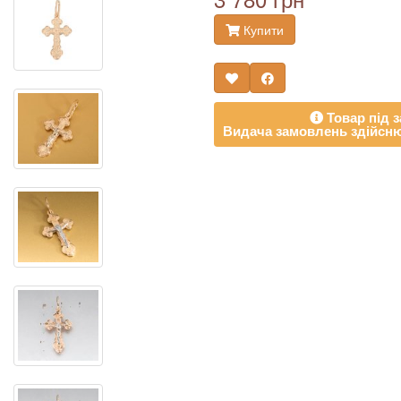
Купити
Товар під з
Видача замовлень здійсню