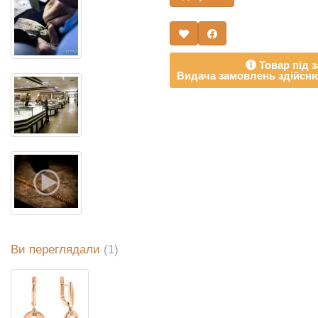
Товар під з
Видача замовлень здійсню
Ви переглядали
(1)