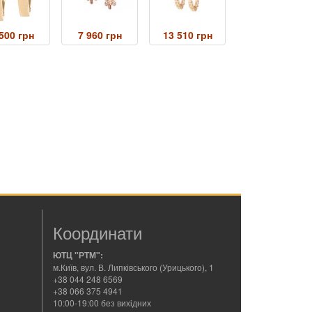
500 грн
7 960 грн
13 510 грн
Координати
ЮТЦ "РТМ":
м.Київ, вул. В. Липківського (Урицького), 1
+38 044 248 6569
+38 066 375 4941
10:00-19:00 без вихідних