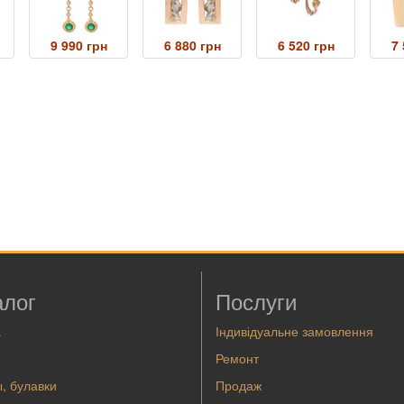
9 990 грн
6 880 грн
6 520 грн
7 
алог
Послуги
а
Індивідуальне замовлення
Ремонт
, булавки
Продаж