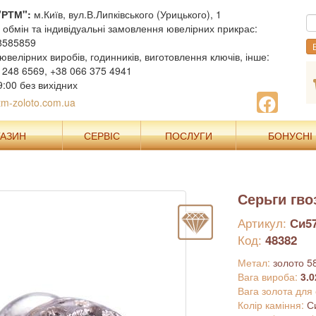
"РТМ":
м.Київ, вул.В.Липківського (Урицького), 1
, обмін та індивідуальні замовлення ювелірних прикрас:
8585859
В
ювелірних виробів, годинників, виготовлення ключів, інше:
 248 6569, +38 066 375 4941
9:00 без вихідних
m-zoloto.com.ua
ГАЗИН
СЕРВІС
ПОСЛУГИ
БОНУСНІ
Серьги гво
Артикул:
Си5
Код:
48382
Метал:
золото 5
Вага вироба:
3.0
Вага золота для
Колір каміння:
С