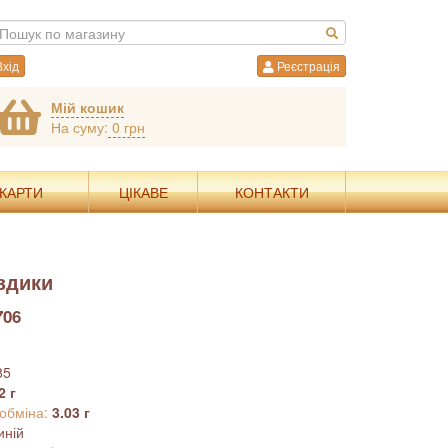
хід
Реєстрація
Мій кошик
На суму:
0 грн
 КАРТИ
ЦІКАВЕ
КОНТАКТИ
здики
706
85
2 г
 обміна:
3.03 г
иній