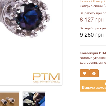
Камінь / Розмір /
Сапфир синий / 4.
За работу при об
8 127 грн
За виріб при купі
9 260 грн
Коллекция РТМ 
золотые украшен
драгоценными к
Видача замов