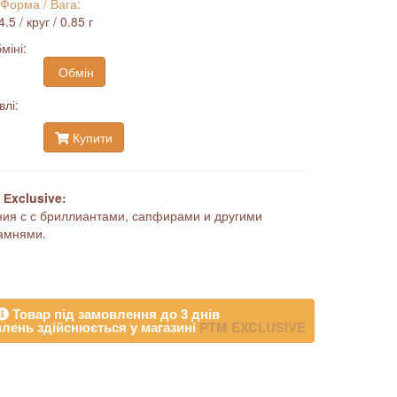
 Форма / Вага:
5 / круг / 0.85 г
міні:
Обмін
влі:
Купити
Еxclusive:
ия с с бриллиантами, сапфирами и другими
амнями.
Товар під замовлення до 3 днів
лень здійснюється у магазині
PTM EXCLUSIVE