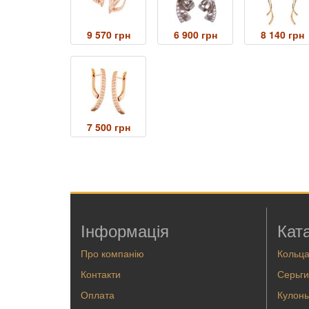
9 570 грн
6 900 грн
8 140 грн
7 500 грн
Інформація
Кат
Про компанію
Кольц
Контакти
Серьги
Оплата
Кулоны