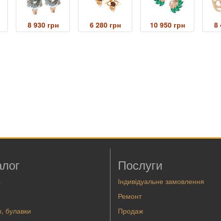
8 930 грн
6 280 грн
10 950 грн
8 
алог
Послуги
а
Індивідуальне замовлення
Ремонт
, булавки
Продаж