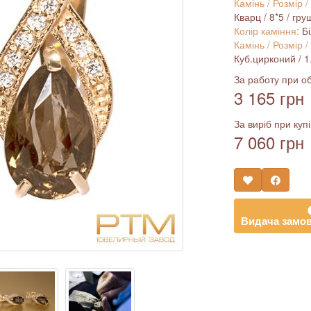
Камінь / Розмір /
Кварц / 8*5 / груш
Колір каміння:
Б
Камінь / Розмір /
Куб.цирконий / 1.0
За работу при об
3 165 грн
За виріб при купі
7 060 грн
Видача замов