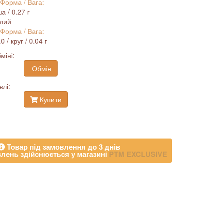
 Форма / Вага:
а / 0.27 г
ілий
 Форма / Вага:
 / круг / 0.04 г
міні:
Обмін
влі:
Купити
Товар під замовлення до 3 днів
лень здійснюється у магазині
PTM EXCLUSIVE