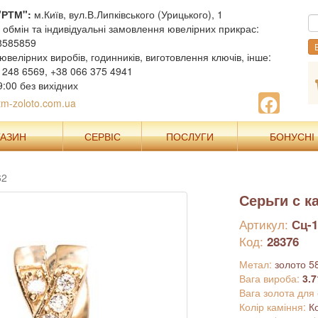
"РТМ":
м.Київ, вул.В.Липківського (Урицького), 1
, обмін та індивідуальні замовлення ювелірних прикрас:
8585859
В
ювелірних виробів, годинників, виготовлення ключів, інше:
 248 6569, +38 066 375 4941
9:00 без вихідних
m-zoloto.com.ua
ГАЗИН
СЕРВІС
ПОСЛУГИ
БОНУСНІ
62
Серьги с 
Артикул:
Сц-1
Код:
28376
Метал:
золото 5
Вага вироба:
3.7
Вага золота для
Колір каміння:
К