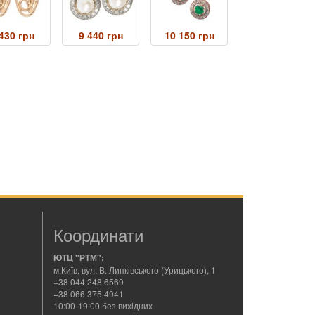
430 грн
9 440 грн
10 150 грн
Координати
ЮТЦ "РТМ":
м.Київ, вул. В. Липківського (Урицького), 1
+38 044 248 6569
+38 066 375 4941
10:00-19:00 без вихідних