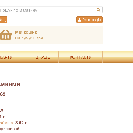
хід
Реєстрація
Мій кошик
На суму:
0 грн
 КАРТИ
ЦІКАВЕ
КОНТАКТИ
камнями
62
85
1 г
 обміна:
3.62 г
оричнивей