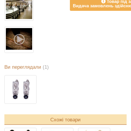
Товар під з
Видача замовлень здійсню
Ви переглядали
(1)
Схожі товари