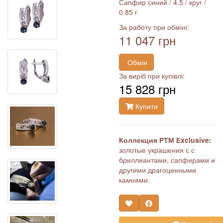
Сапфир синий / 4.5 / круг /
0.85 г
За работу при обміні:
11 047 грн
Обмін
За виріб при купівлі:
15 828 грн
Купити
Коллекция РТМ Еxclusive:
золотые украшения с с
бриллиантами, сапфирами и
другими драгоценными
камнями.