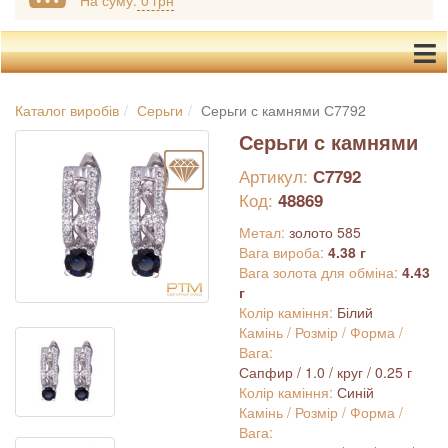
На суму:
0 грн
Каталог виробів
Серьги
Серьги с камнями С7792
Серьги с камнями
Артикул:
С7792
Код:
48869
Метал:
золото 585
Вага вироба:
4.38 г
Вага золота для обміна:
4.43
г
Колір каміння:
Білий
Камінь / Розмір / Форма /
Вага:
Сапфир / 1.0 / круг / 0.25 г
Колір каміння:
Синій
Камінь / Розмір / Форма /
Вага: